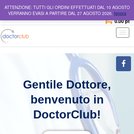
info@doctorclub.it
Numero Verde
800 642 044
ATTENZIONE: TUTTI GLI ORDINI EFFETTUATI DAL 10 AGOSTO
VERRANNO EVASI A PARTIRE DAL 27 AGOSTO 2026.
Ignora
0
0.00 pt
Toggl
naviga
Gentile Dottore,
benvenuto in
DoctorClub!