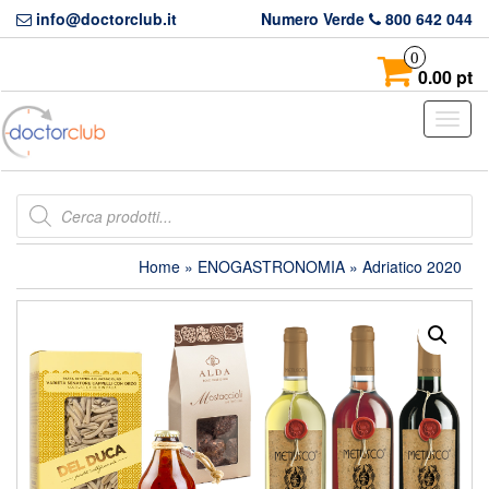
Skip
info@doctorclub.it
Numero Verde
800 642 044
to
the
0
content
0.00 pt
Toggl
naviga
Products
search
Home
»
ENOGASTRONOMIA
» Adriatico 2020