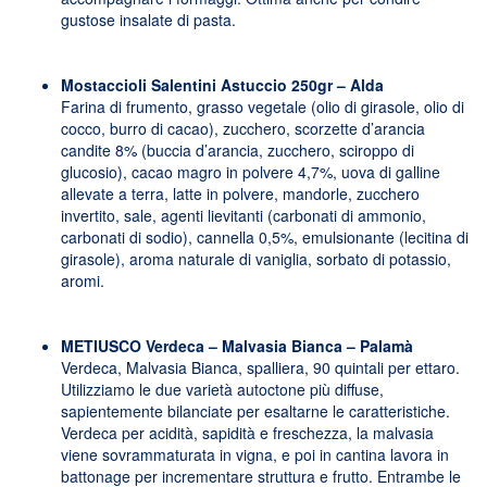
gustose insalate di pasta.
Mostaccioli Salentini Astuccio 250gr – Alda
Farina di frumento, grasso vegetale (olio di girasole, olio di
cocco, burro di cacao), zucchero, scorzette d’arancia
candite 8% (buccia d’arancia, zucchero, sciroppo di
glucosio), cacao magro in polvere 4,7%, uova di galline
allevate a terra, latte in polvere, mandorle, zucchero
invertito, sale, agenti lievitanti (carbonati di ammonio,
carbonati di sodio), cannella 0,5%, emulsionante (lecitina di
girasole), aroma naturale di vaniglia, sorbato di potassio,
aromi.
METIUSCO Verdeca – Malvasia Bianca – Palamà
Verdeca, Malvasia Bianca, spalliera, 90 quintali per ettaro.
Utilizziamo le due varietà autoctone più diffuse,
sapientemente bilanciate per esaltarne le caratteristiche.
Verdeca per acidità, sapidità e freschezza, la malvasia
viene sovrammaturata in vigna, e poi in cantina lavora in
battonage per incrementare struttura e frutto. Entrambe le