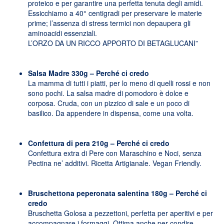
proteico e per garantire una perfetta tenuta degli amidi.
Essicchiamo a 40° centigradi per preservare le materie
prime; l’assenza di stress termici non depaupera gli
aminoacidi essenziali.
L’ORZO DA UN RICCO APPORTO DI BETAGLUCANI”
Salsa Madre 330g – Perché ci credo
La mamma di tutti i piatti, per lo meno di quelli rossi e non
sono pochi. La salsa madre di pomodoro è dolce e
corposa. Cruda, con un pizzico di sale e un poco di
basilico. Da appendere in dispensa, come una volta.
Confettura di pera 210g – Perché ci credo
Confettura extra di Pere con Maraschino e Noci, senza
Pectina ne’ additivi. Ricetta Artigianale. Vegan Friendly.
Bruschettona peperonata salentina 180g – Perché ci
credo
Bruschetta Golosa a pezzettoni, perfetta per aperitivi e per
accompagnare i formaggi. Ottima anche per condire