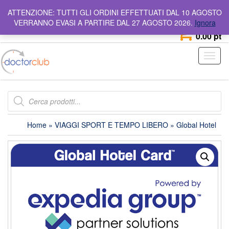
Skip
info@doctorclub.it
Numero Verde
800 642 044
ATTENZIONE: TUTTI GLI ORDINI EFFETTUATI DAL 10 AGOSTO
to
VERRANNO EVASI A PARTIRE DAL 27 AGOSTO 2026.
Ignora
the
0
content
0.00 pt
Toggl
naviga
Products
search
Home
»
VIAGGI SPORT E TEMPO LIBERO
» Global Hotel