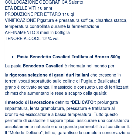
COLLOCAZIONE GEOGRAFICA Salento
ETÀ DELLE VITI 10 anni
PRODUZIONE PER ETTARO 110 ql
VINIFICAZIONE Pigiatura e pressatura soffice, chiarifica statica,
temperatura controllata durante la fermentazione
AFFINAMENTO 3 mesi in bottiglia
TENORE ALCOOL 12 % vol.
Pasta Benedetto Cavalieri Trafilata al Bronzo 500g
La pasta
Benedetto Cavalieri
è rinomata nel mondo per:
la
rigorosa selezione di grani duri italiani
che crescono in
terreni vocati soprattutto sulle colline di Puglia e Basilicata; il
grano è coltivato senza il massiccio e consueto uso di fertilizzanti
chimici che aumentano le rese a scapito della qualità;
il
metodo di lavorazione
definito “
DELICATO
”: prolungata
impastatura, lenta gramolatura, pressatura e trafilatura al
bronzo ed essiccazione a bassa temperatura. Tutto questo
permette di custodire il sapore tipico, assicurare una consistenza
assolutamente naturale e una grande permeabilità ai condimenti.
Il “Metodo Delicato”, infine, garantisce la completa conservazione