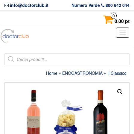
Skip
info@doctorclub.it
Numero Verde
800 642 044
to
the
0
content
0.00 pt
Toggl
naviga
Products
search
Home
»
ENOGASTRONOMIA
» Il Classico