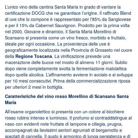
L’unico vino della cantina Santa Maria in grado di vantare la
certificazione DOCG che ne garantisce l’origine. Il raffinato Blend
di uve che lo compone è rappresentato per l’85% da Sangiovese
e per il 15% da Cabernet Sauvignon. Prodotto per la prima volta
nel 2000. Giovane e dinamico, il Santa Maria Morellino di
Scansano si presenta come un vino fresco, morbido e fruttato,
ideale per ogni occasione. La provenienza delle uve è
geograficamente localizzata nella Provincia di Grosseto nel cuore
della
Regione Toscana
. La vinificazione prevede una
macerazione delle bucce nel mosto di almeno 11 giorni. Subito
dopo viene completamente svolta la fermentazione malolattica
dopo quella alcolica. L’affinamento avviene in acciaio e si sviluppa
per 10 mesi consecutivi. Prima della commercializzazione riposa
per ulteriori 2 mesi in bottiglia.
Caratteristiche del vino rosso
Morellino di Scansano
Santa
Maria
All’esame organolettico si presenta con un colore al bicchiere
rosso rubino intenso e luminoso. Il profumo si contraddistingue al
naso con evidenti note fruttate di lampone e ciliegia, prugna,
accompagnati da lievissimi sentori agrumati di bergamotto e
speziati di cannella. Il gusto è armonico di lunga persistenza e di