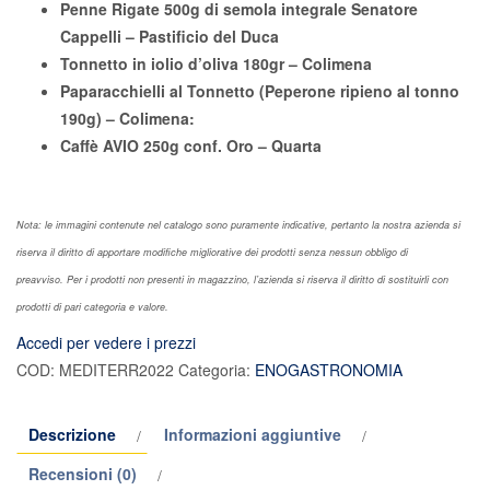
Penne Rigate 500g di semola integrale Senatore
Cappelli – Pastificio del Duca
Tonnetto in iolio d’oliva 180gr – Colimena
Paparacchielli al Tonnetto (Peperone ripieno al tonno
190g) – Colimena:
Caffè AVIO 250g conf. Oro – Quarta
Nota: le immagini contenute nel catalogo sono puramente indicative, pertanto la nostra azienda si
riserva il diritto di apportare modifiche migliorative dei prodotti senza nessun obbligo di
preavviso. Per i prodotti non presenti in magazzino, l’azienda si riserva il diritto di sostituirli con
prodotti di pari categoria e valore.
Accedi per vedere i prezzi
COD:
MEDITERR2022
Categoria:
ENOGASTRONOMIA
Descrizione
Informazioni aggiuntive
Recensioni (0)