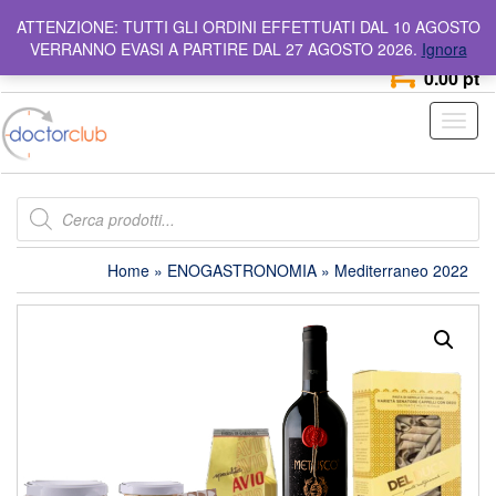
Skip
info@doctorclub.it
Numero Verde
800 642 044
ATTENZIONE: TUTTI GLI ORDINI EFFETTUATI DAL 10 AGOSTO
to
VERRANNO EVASI A PARTIRE DAL 27 AGOSTO 2026.
Ignora
the
0
content
0.00 pt
Toggl
naviga
Products
search
Home
»
ENOGASTRONOMIA
» Mediterraneo 2022