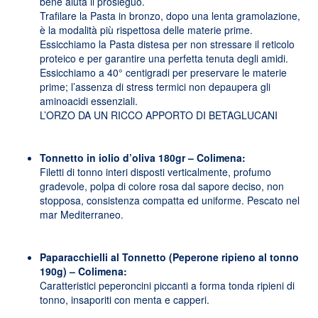
bene aiuta il prosieguo.
Trafilare la Pasta in bronzo, dopo una lenta gramolazione,
è la modalità più rispettosa delle materie prime.
Essicchiamo la Pasta distesa per non stressare il reticolo
proteico e per garantire una perfetta tenuta degli amidi.
Essicchiamo a 40° centigradi per preservare le materie
prime; l’assenza di stress termici non depaupera gli
aminoacidi essenziali.
L’ORZO DA UN RICCO APPORTO DI BETAGLUCANI
Tonnetto in iolio d’oliva 180gr – Colimena:
Filetti di tonno interi disposti verticalmente, profumo
gradevole, polpa di colore rosa dal sapore deciso, non
stopposa, consistenza compatta ed uniforme. Pescato nel
mar Mediterraneo.
Paparacchielli al Tonnetto (Peperone ripieno al tonno
190g) – Colimena:
Caratteristici peperoncini piccanti a forma tonda ripieni di
tonno, insaporiti con menta e capperi.