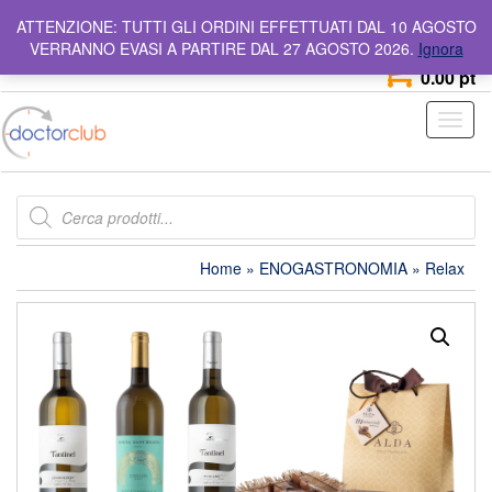
Skip
info@doctorclub.it
Numero Verde
800 642 044
ATTENZIONE: TUTTI GLI ORDINI EFFETTUATI DAL 10 AGOSTO
to
VERRANNO EVASI A PARTIRE DAL 27 AGOSTO 2026.
Ignora
the
0
content
0.00 pt
Toggl
naviga
Products
search
Home
»
ENOGASTRONOMIA
» Relax