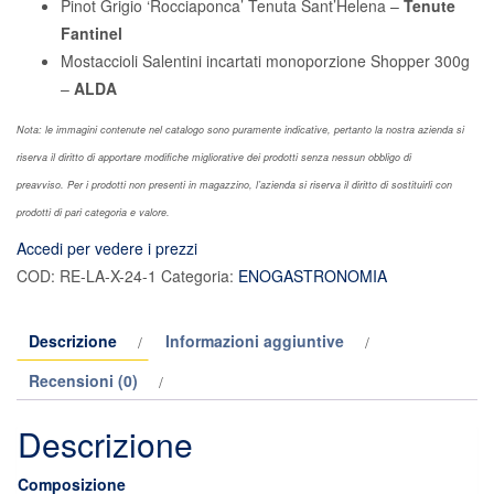
Pinot Grigio ‘Rocciaponca’ Tenuta Sant’Helena –
Tenute
Fantinel
Mostaccioli Salentini incartati monoporzione Shopper 300g
–
ALDA
Nota: le immagini contenute nel catalogo sono puramente indicative, pertanto la nostra azienda si
riserva il diritto di apportare modifiche migliorative dei prodotti senza nessun obbligo di
preavviso. Per i prodotti non presenti in magazzino, l’azienda si riserva il diritto di sostituirli con
prodotti di pari categoria e valore.
Accedi per vedere i prezzi
COD:
RE-LA-X-24-1
Categoria:
ENOGASTRONOMIA
Descrizione
Informazioni aggiuntive
Recensioni (0)
Descrizione
Composizione