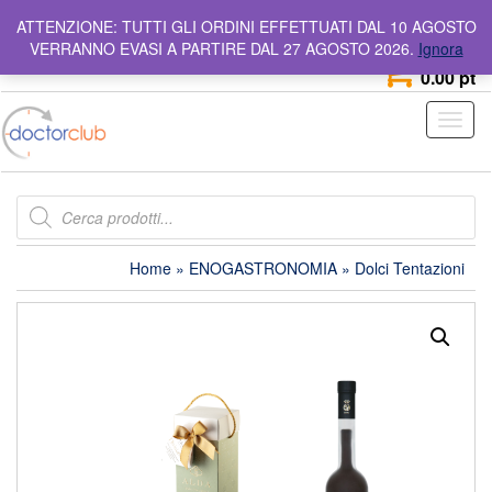
Skip
info@doctorclub.it
Numero Verde
800 642 044
ATTENZIONE: TUTTI GLI ORDINI EFFETTUATI DAL 10 AGOSTO
to
VERRANNO EVASI A PARTIRE DAL 27 AGOSTO 2026.
Ignora
the
0
content
0.00 pt
Toggl
naviga
Products
search
Home
»
ENOGASTRONOMIA
» Dolci Tentazioni