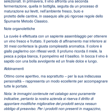
selezionati. In primavera, il vino affronta una seconda
fermentazione, quella in bottiglia, seguita da un processo di
maturazione sui lieviti, nell’ambiente fresco, buio e
protetto delle cantine, in ossequio alle più rigorose regole dello
Spumante Metodo Classico.
Note organolettiche
La cuvée è effettuata con un sapiente assemblaggio per ottenere
un vino fresco e fruttato. Il periodo di affinamento mai inferiore ai
30 mesi conferisce la giusta complessità aromatica. Il colore è
giallo paglierino con riflessi verdi. Il profumo ricorda il miele, la
pesca a polpa bianca, il pompelmo ed il basilico. In bocca il vino è
sapido con una bolla avvolgente ed un finale dolce e lungo.
Abbinamenti
Ottimo come aperitivo, ma soprattutto – per la sua indiscussa
personalità – rappresenta un modo eccellente per accompagnare
tutte le portate.
Nota: le immagini contenute nel catalogo sono puramente
indicative, pertanto la nostra azienda si riserva il diritto di
apportare modifiche migliorative dei prodotti senza nessun
obbligo di preavviso. Per i prodotti non presenti in magazzino,