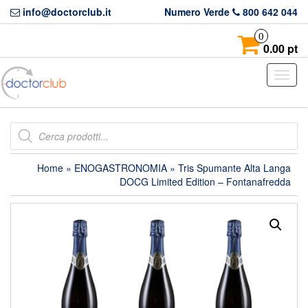
Skip
info@doctorclub.it
Numero Verde
800 642 044
to
the
0
content
0.00 pt
Toggl
naviga
Products
search
Home
»
ENOGASTRONOMIA
» Tris Spumante Alta Langa
DOCG Limited Edition – Fontanafredda