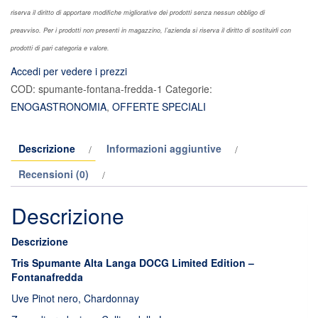
riserva il diritto di apportare modifiche migliorative dei prodotti senza nessun obbligo di
preavviso. Per i prodotti non presenti in magazzino, l’azienda si riserva il diritto di sostituirli con
prodotti di pari categoria e valore.
Accedi per vedere i prezzi
COD:
spumante-fontana-fredda-1
Categorie:
ENOGASTRONOMIA
,
OFFERTE SPECIALI
Descrizione
Informazioni aggiuntive
Recensioni (0)
Descrizione
Descrizione
Tris Spumante Alta Langa DOCG Limited Edition –
Fontanafredda
Uve Pinot nero, Chardonnay