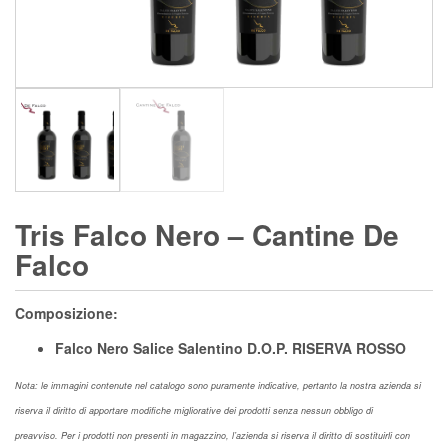
Tris Falco Nero – Cantine De
Falco
Composizione:
Falco Nero Salice Salentino D.O.P. RISERVA ROSSO
Nota: le immagini contenute nel catalogo sono puramente indicative, pertanto la nostra azienda si
riserva il diritto di apportare modifiche migliorative dei prodotti senza nessun obbligo di
preavviso. Per i prodotti non presenti in magazzino, l’azienda si riserva il diritto di sostituirli con