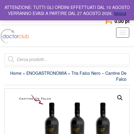
Skip
info@doctorclub.it
Numero Verde
800 642 044
ATTENZIONE: TUTTI GLI ORDINI EFFETTUATI DAL 10 AGOSTO
to
VERRANNO EVASI A PARTIRE DAL 27 AGOSTO 2026.
Ignora
the
0
content
0.00 pt
Toggl
naviga
Products
search
Home
»
ENOGASTRONOMIA
» Tris Falco Nero – Cantine De
Falco