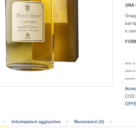
UNA 
Grapp
barri
e car
FOR
Nota: le
diritto d
presenti 
Acced
COD
OFFE
Informazioni aggiuntive
Recensioni (0)