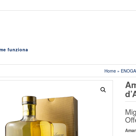
me funziona
Home
»
ENOGA
Am
d’
Mig
Off
Aman