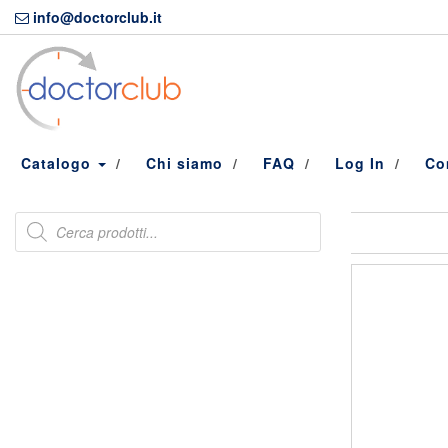
Skip
info@doctorclub.it
to
the
content
Catalogo
Chi siamo
FAQ
Log In
Co
Products
search