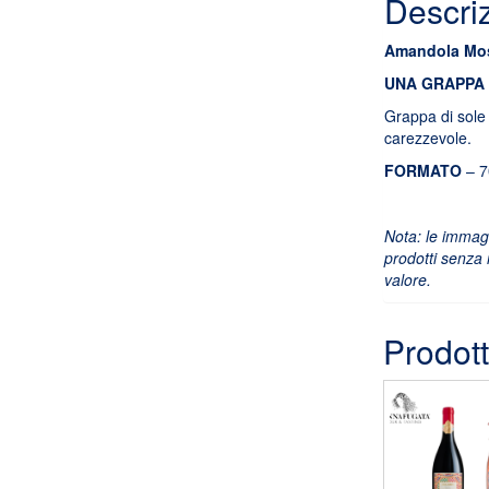
Descri
Amandola Mos
UNA GRAPPA 
Grappa di sole 
carezzevole.
FORMATO
– 7
Nota: le immagi
prodotti senza n
valore.
Prodott