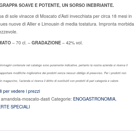
GRAPPA SOAVE E POTENTE, UN SORSO INEBRIANTE.
a di sole vinacce di Moscato d’Asti invecchiata per circa 18 mesi in
ques nuove di Allier e Limousin di media tostatura. Impronta morbida
ezzevole.
MATO
– 70 cl. –
GRADAZIONE
– 42% vol.
 immagini contenute nel catalogo sono puramente indicative, pertanto la nostra azienda si riserva il
i apportare modifiche migliorative dei prodotti senza nessun obbligo di preavviso. Per i prodotti non
in magazzino, l’azienda si riserva il diritto di sostituirli con prodotti di pari categoria e valore.
i per vedere i prezzi
:
amandola-moscato-dasti
Categorie:
ENOGASTRONOMIA
,
RTE SPECIALI