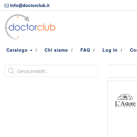
Skip
info@doctorclub.it
to
the
content
Catalogo
Chi siamo
FAQ
Log In
Co
Products
search