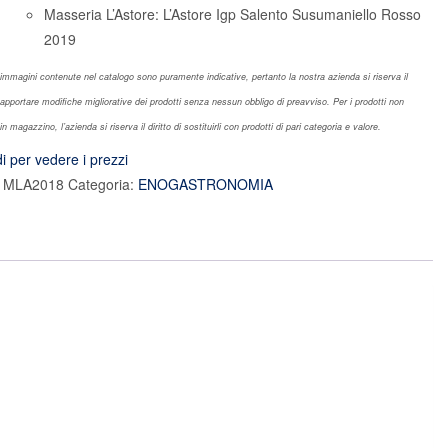
Masseria L’Astore: L’Astore Igp Salento Susumaniello Rosso
2019
 immagini contenute nel catalogo sono puramente indicative, pertanto la nostra azienda si riserva il
i apportare modifiche migliorative dei prodotti senza nessun obbligo di preavviso. Per i prodotti non
in magazzino, l’azienda si riserva il diritto di sostituirli con prodotti di pari categoria e valore.
i per vedere i prezzi
:
MLA2018
Categoria:
ENOGASTRONOMIA