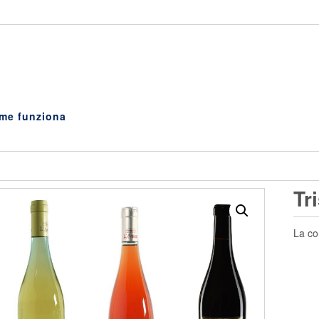
me funziona
Tr
La co