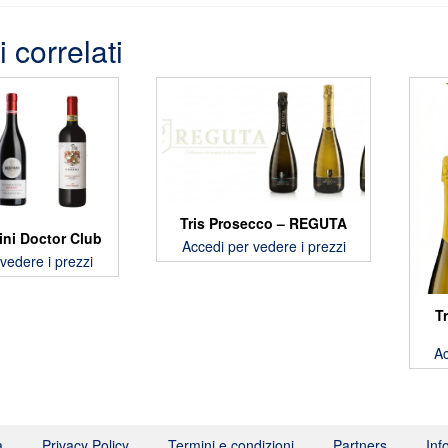
i correlati
Tris Prosecco – REGUTA
ini Doctor Club
Accedi per vedere i prezzi
vedere i prezzi
Tr
Ac
a
Privacy Policy
Termini e condizioni
Partners
Inf