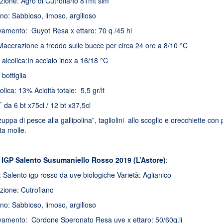
zione: Agro di Cutrofiano 81mt slm
no: Sabbioso, limoso, argilloso
evamento: Guyot Resa x ettaro: 70 q /45 hl
Macerazione a freddo sulle bucce per circa 24 ore a 8/10 °C
lcolica:In acciaio inox a 16/18 °C
bottiglia
lica: 13% Acidità totale: 5,5 gr/lt
 da 6 bt x75cl / 12 bt x37,5cl
uppa di pesce alla gallipolina”, tagliolini allo scoglio e orecchiette con 
ta molle.
e IGP Salento Susumaniello Rosso 2019 (L’Astore)
:
: Salento igp rosso da uve biologiche Varietà: Aglianico
zione: Cutrofiano
no: Sabbioso, limoso, argilloso
evamento: Cordone Speronato Resa uve x ettaro: 50/60q.li