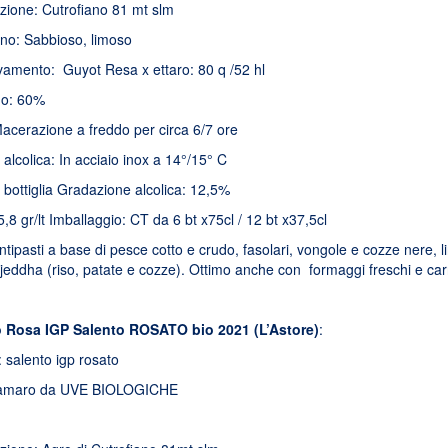
zione: Cutrofiano 81 mt slm
eno: Sabbioso, limoso
evamento: Guyot Resa x ettaro: 80 q /52 hl
no: 60%
Macerazione a freddo per circa 6/7 ore
lcolica: In acciaio inox a 14°/15° C
 bottiglia Gradazione alcolica: 12,5%
5,8 gr/lt Imballaggio: CT da 6 bt x75cl / 12 bt x37,5cl
tipasti a base di pesce cotto e crudo, fasolari, vongole e cozze nere, 
jeddha (riso, patate e cozze). Ottimo anche con formaggi freschi e ca
 Rosa IGP Salento ROSATO bio 2021 (L’Astore)
:
: salento igp rosato
roamaro da UVE BIOLOGICHE