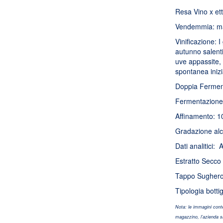
Resa Vino x ett
Vendemmia: man
Vinificazione: 
autunno salent
uve appassite,
spontanea inizi
Doppia Fermenta
Fermentazione 
Affinamento: 1
Gradazione alc
Dati analitici: A
Estratto Secco 
Tappo Sughero
Tipologia botti
Nota: le immagini conte
magazzino, l’azienda si r