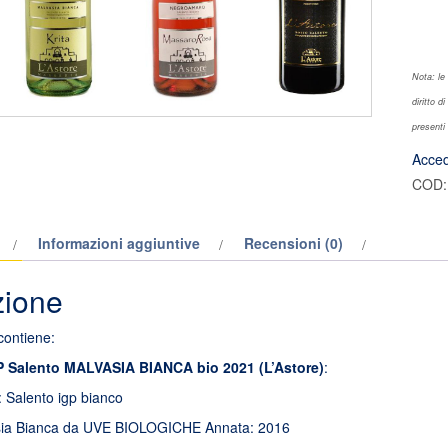
Nota: le
diritto d
presenti 
Acced
COD
Informazioni aggiuntive
Recensioni (0)
zione
contiene:
GP Salento MALVASIA BIANCA bio 2021 (L’Astore)
:
: Salento igp bianco
asia Bianca da UVE BIOLOGICHE Annata: 2016