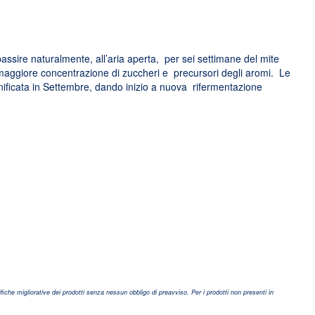
passire naturalmente, all’aria aperta, per sei settimane del mite
maggiore concentrazione di zuccheri e precursori degli aromi. Le
nificata in Settembre, dando inizio a nuova rifermentazione
fiche migliorative dei prodotti senza nessun obbligo di preavviso. Per i prodotti non presenti in