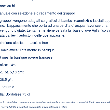
aro: 30 hl
uale con selezione e diradamento dei grappoli
I grappoli vengono adagiati su graticci di bambù (cannizzi) e lasciati ap
ino. L’appassimento che porta ad una perdita di acqua favorisce una 
 vengono pigiate. Lentamente viene versata la base di uve Aglianico vi
ata da lieviti autoctoni delle uve appassite.
zione alcolica: In acciaio inox
malolattica: Totalmente in barrique
0 mesi in barrique rovere francese
olica: 14%
c.Tot. 5,10 gr/lt
38,5 g/lt
 naturale
glia: Bordolese 75 cl
nute nel catalogo sono puramente indicative, pertanto la nostra azienda si riserva il diritto di apportare modi
iserva il diritto di sostituirli con prodotti di pari categoria e valore.